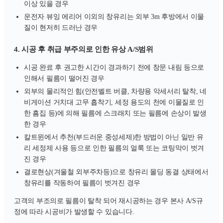
이상 있을 경우
운전자 뷰잉 에리어 이외의 창유리는 외부 3m 후방에서 이물
질이 현저히 드러난 경우
4. 시공 후 취급 부주의로 인한 유상 A/S범위
시공 완료 후 권고한 시간이 경과하기 전에 창문 내림 등으로
인해서 필름이 떨어진 경우
외부의 물리적인 힘(안전벨트 버클, 차량용 악세서리 탈착, 네
비게이션 거치대 고무 흡착기, 세정 용도의 천에 이물질로 인
한 흠집 등)에 의해 필름에 스크래치 또는 필름에 손상이 발생
한 경우
칼트윈에서 추천(부드러운 중성세제)한 방법이 아닌 일반 유
리 세정제 사용 등으로 인한 필름의 얼룩 또는 코팅막이 벗겨
진 경우
결로현상(겨울철 외부주차등)으로 창유리 몰딩 동결 상태에서
창유리를 작동하여 필름이 벗겨진 경우
고객의 부조의로 필름이 탈착 되어 재시공하는 경우 본사 A/S규
정에 따라 시공비가 발생할 수 있습니다.