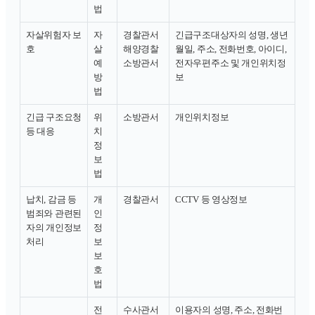
법
자살위험자 보
자
경찰관서
긴급구조대상자의 성명, 생년
호
살
해양경찰
월일, 주소, 전화번호, 아이디,
예
소방관서
전자우편주소 및 개인위치정
방
보
법
긴급 구조요청
위
소방관서
개인위치정보
등 대응
치
정
보
법
납치, 감금 등
개
경찰관서
CCTV 등 영상정보
범죄와 관련된
인
자의 개인정보
정
처리
보
보
호
법
전
수사관서
이용자의 성명, 주소, 전화번