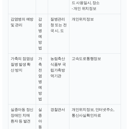
드 사용일시, 장소
- 개인 위치정보
감염병의 예방
감
질병관리
개인위치정보
및 관리
염
청 또는 전
병
국 시, 도
예
방
법
가축의 점염성
가
농림축산
고속도로통행정보
질병 발생 확
축
식품부 국
산 방지
전
립가축방
염
역기관
병
예
방
법
실종아동 정신
실
경찰관서
개인위치정보, 인터넷주소,
장애인 치매
종
통신사실확인자료
환자 등 발견
아
동