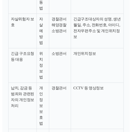
동
법
자살위험자 보
자
경찰관서
긴급구조대상자의 성명, 생년
호
살
해양경찰
월일, 주소, 전화번호, 아이디,
예
소방관서
전자우편주소 및 개인위치정
방
보
법
긴급 구조요청
위
소방관서
개인위치정보
등 대응
치
정
보
법
납치, 감금 등
개
경찰관서
CCTV 등 영상정보
범죄와 관련된
인
자의 개인정보
정
처리
보
보
호
법