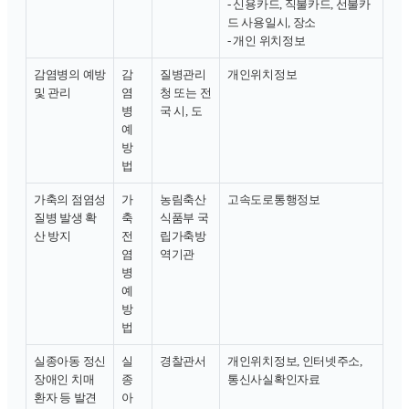
- 신용카드, 직불카드, 선불카
드 사용일시, 장소
- 개인 위치정보
감염병의 예방
감
질병관리
개인위치정보
및 관리
염
청 또는 전
병
국 시, 도
예
방
법
가축의 점염성
가
농림축산
고속도로통행정보
질병 발생 확
축
식품부 국
산 방지
전
립가축방
염
역기관
병
예
방
법
실종아동 정신
실
경찰관서
개인위치정보, 인터넷주소,
장애인 치매
종
통신사실확인자료
환자 등 발견
아