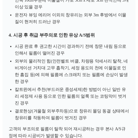
안쪽 10cm부분에 이물질이 가로 5cm x 세로 5cm 면적안에 3개
이상 있을 경우
운전자 뷰잉 에리어 이외의 창유리는 외부 3m 후방에서 이물
질이 현저히 드러난 경우
4. 시공 후 취급 부주의로 인한 유상 A/S범위
시공 완료 후 권고한 시간이 경과하기 전에 창문 내림 등으로
인해서 필름이 떨어진 경우
외부의 물리적인 힘(안전벨트 버클, 차량용 악세서리 탈착, 네
비게이션 거치대 고무 흡착기, 세정 용도의 천에 이물질로 인
한 흠집 등)에 의해 필름에 스크래치 또는 필름에 손상이 발생
한 경우
칼트윈에서 추천(부드러운 중성세제)한 방법이 아닌 일반 유
리 세정제 사용 등으로 인한 필름의 얼룩 또는 코팅막이 벗겨
진 경우
결로현상(겨울철 외부주차등)으로 창유리 몰딩 동결 상태에서
창유리를 작동하여 필름이 벗겨진 경우
고객의 부조의로 필름이 탈착 되어 재시공하는 경우 본사 A/S규
정에 따라 시공비가 발생할 수 있습니다.