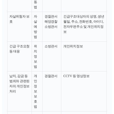
동
법
자살위험자 보
자
경찰관서
긴급구조대상자의 성명, 생년
호
살
해양경찰
월일, 주소, 전화번호, 아이디,
예
소방관서
전자우편주소 및 개인위치정
방
보
법
긴급 구조요청
위
소방관서
개인위치정보
등 대응
치
정
보
법
납치, 감금 등
개
경찰관서
CCTV 등 영상정보
범죄와 관련된
인
자의 개인정보
정
처리
보
보
호
법