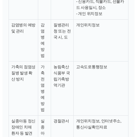
- 신용카드, 직불카드, 선불카
드 사용일시, 장소
- 개인 위치정보
감염병의 예방
감
질병관리
개인위치정보
및 관리
염
청 또는 전
병
국 시, 도
예
방
법
가축의 점염성
가
농림축산
고속도로통행정보
질병 발생 확
축
식품부 국
산 방지
전
립가축방
염
역기관
병
예
방
법
실종아동 정신
실
경찰관서
개인위치정보, 인터넷주소,
장애인 치매
종
통신사실확인자료
환자 등 발견
아