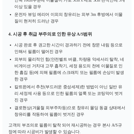
안쪽 10cm부분에 이물질이 가로 5cm x 세로 5cm 면적안에 3개
이상 있을 경우
운전자 뷰잉 에리어 이외의 창유리는 외부 3m 후방에서 이물
질이 현저히 드러난 경우
4. 시공 후 취급 부주의로 인한 유상 A/S범위
시공 완료 후 권고한 시간이 경과하기 전에 창문 내림 등으로
인해서 필름이 떨어진 경우
외부의 물리적인 힘(안전벨트 버클, 차량용 악세서리 탈착, 네
비게이션 거치대 고무 흡착기, 세정 용도의 천에 이물질로 인
한 흠집 등)에 의해 필름에 스크래치 또는 필름에 손상이 발생
한 경우
칼트윈에서 추천(부드러운 중성세제)한 방법이 아닌 일반 유
리 세정제 사용 등으로 인한 필름의 얼룩 또는 코팅막이 벗겨
진 경우
결로현상(겨울철 외부주차등)으로 창유리 몰딩 동결 상태에서
창유리를 작동하여 필름이 벗겨진 경우
고객의 부조의로 필름이 탈착 되어 재시공하는 경우 본사 A/S규
정에 따라 시공비가 발생할 수 있습니다.